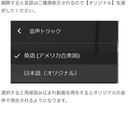
展開すると言語は二種類表示されるので【オリジナル】を選
択してください。
選択すると再度読み込まれ動画を再生するとオリジナルの音
声で再生されるようになります。