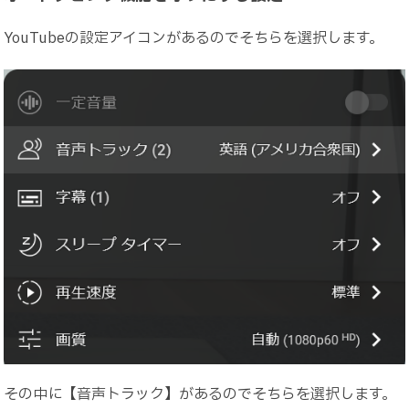
YouTubeの設定アイコンがあるのでそちらを選択します。
その中に【音声トラック】があるのでそちらを選択します。