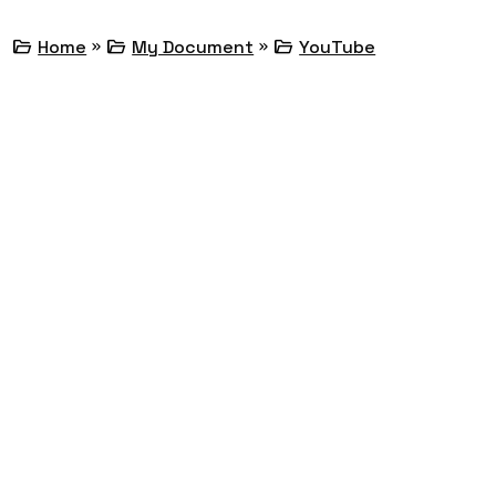
»
»
folder_open
folder_open
folder_open
Home
My Document
YouTube