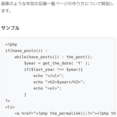
画像のような年別の記事一覧ページの作り方について解説し
ます。
サンプル
<?php

if(have_posts()) :

    while(have_posts()) : the_post();

        $year = get_the_date( 'Y' );            
        if($last_year !== $year){

            echo "</ul>";

            echo "<h2>$year</h2>";

            echo "<ul>";

        }

?>

<li>

    <a href="<?php the_permalink();?>"><?php the