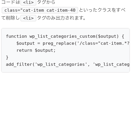
コードは
タグから
<li>
といったクラスをすべ
class="cat-item cat-item-40
て削除し
タグのみ出力されます。
<li>
function wp_list_categories_custom($output) {

    $output = preg_replace('/class="cat-item.*?"
    return $output;

}

add_filter('wp_list_categories', 'wp_list_categ