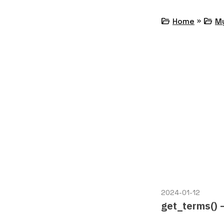
»
folder_open
folder_open
Home
M
2024-01-12
get_term