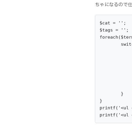
ちゃになるので
$cat = '';

$tags = '';

foreach($ter
	switch($term){

		case $term->taxonomy == 'cus
			$cat .= '<li><a href="' . esc_url(get_term_link($t
			br
		case $term->taxonomy == 'cust
			$tags .= '<li><a href="' . esc_url(get_term_link($
			br
	}

}

printf('<ul 
printf('<ul 