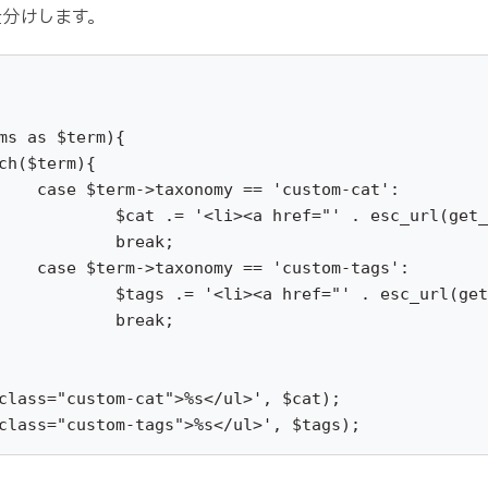
仕分けします。
ms as $term){

tom-cat':

erm)) . '">' . esc_html($term->name) . '</a></li>';

eak;

om-tags':

term)) . '">' . esc_html($term->name) . '</a></li>';

eak;

class="custom-cat">%s</ul>', $cat);

class="custom-tags">%s</ul>', $tags);