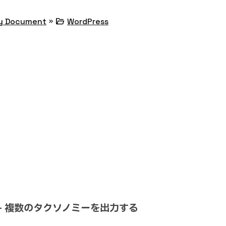
»
folder_open
y Document
WordPress
s() – 複数のタクソノミーを出力する