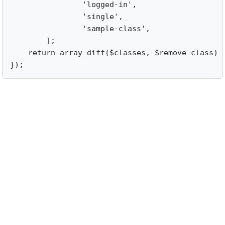
		'logged-in',

		'single',

		'sample-class',

	];

    return array_diff($classes, $remove_class)

});