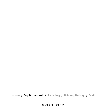
Home
My Document
Data log
Privacy Policy
Mail
© 2021 - 2026