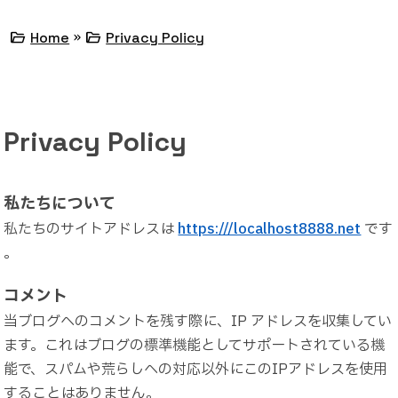
»
folder_open
folder_open
Home
Privacy Policy
Privacy Policy
私たちについて
私たちのサイトアドレスは
https:///localhost8888.net
です
。
コメント
当ブログへのコメントを残す際に、IP アドレスを収集してい
ます。これはブログの標準機能としてサポートされている機
能で、スパムや荒らしへの対応以外にこのIPアドレスを使用
することはありません。