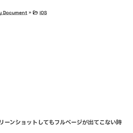
»
folder_open
y Document
iOS
スクリーンショットしてもフルページが出てこない時