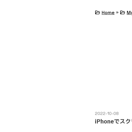
»
folder_open
folder_open
Home
M
2022-10-08
iPhoneで