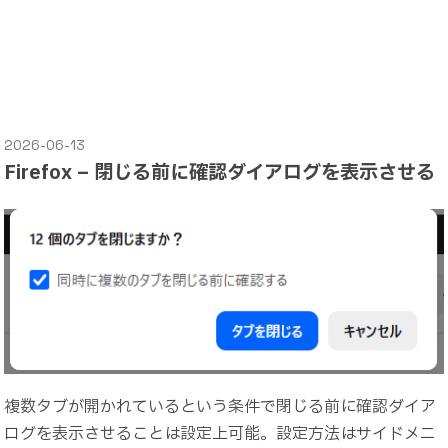
2026-06-13
Firefox – 閉じる前に確認ダイアログを表示させる
複数タブが開かれているという条件で閉じる前に確認ダイア
ログを表示させることは設定上可能。設定方法はサイドメニ