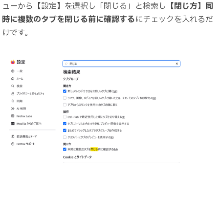
ューから【設定】を選択し「閉じる」と検索し
【閉じ方】同
時に複数のタブを閉じる前に確認する
にチェックを入れるだ
けです。