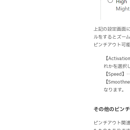
上記の設定画面
ルをするとズー
ピンチアウト可
【Activa
れかを選択
【Speed
【Smoot
なります。
その他のピンチ
ピンチアウト関