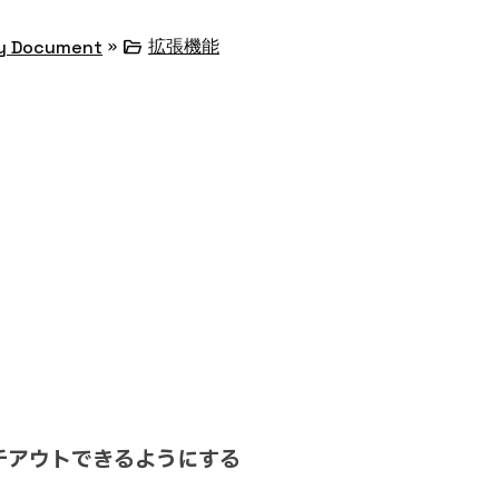
»
folder_open
拡張機能
y Document
チアウトできるようにする