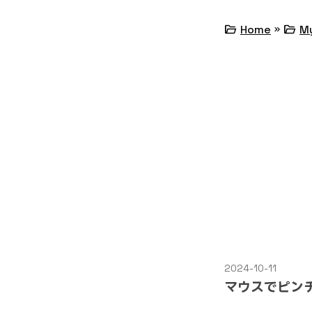
»
folder_open
folder_open
Home
M
2024-10-11
マウスでピン