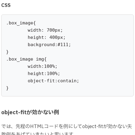
CSS
.box_image{

	width: 700px;

	height: 400px;

	background:#111;

}

.box_image img{

	width:100%;

	height:100%;

	object-fit:contain;

}
object-fitが効かない例
では、先程のHTMLコードを例にしてobject-fitが効かない失
敗例をあげていきたいと思います。