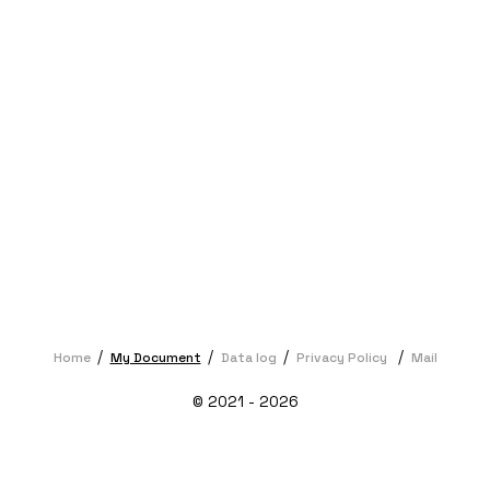
Home
My Document
Data log
Privacy Policy
Mail
© 2021 - 2026