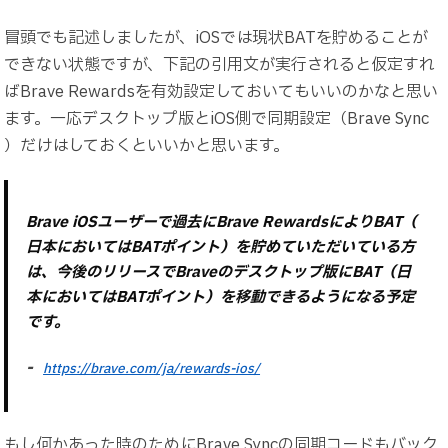
冒頭でも記述しましたが、iOSでは現状BATを貯めることが
できない状態ですが、下記の引用文が実行されると仮定すれ
ばBrave Rewardsを有効設定しておいてもいいのかなと思い
ます。一応デスクトップ版とiOS側で同期設定（Brave Sync
）だけはしておくといいかと思います。
Brave iOSユーザーで過去にBrave RewardsによりBAT（
日本においてはBATポイント）を貯めていただいている方
は、今後のリリースでBraveのデスクトップ版にBAT（日
本においてはBATポイント）を移動できるようになる予定
です。
https://brave.com/ja/rewards-ios/
もし何かあった時のためにBrave Syncの同期コードもバック