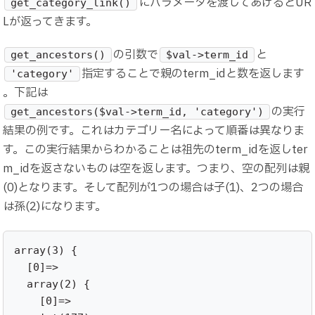
にパラメータを渡してあげるとUR
get_category_link()
Lが返ってきます。
の引数で
と
get_ancestors()
$val->term_id
指定することで親のterm_idと数を返します
'category'
。下記は
の実行
get_ancestors($val->term_id, 'category')
結果の例です。これはカテゴリー名によって順番は異なりま
す。この実行結果からわかることは祖先のterm_idを返しter
m_idを返さないものは空を返します。つまり、空の配列は親
(0)となります。そして配列が1つの場合は子(1)、2つの場合
は孫(2)になります。
array(3) {

  [0]=>

  array(2) {

    [0]=>
