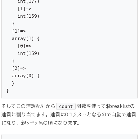
    int(177)

    [1]=>

    int(159)

  }

  [1]=>

  array(1) {

    [0]=>

    int(159)

  }

  [2]=>

  array(0) {

  }

}
そしてこの連想配列から
関数を使って$breaklistの
count
連番に割り当てます。連番は0,1,2,3…となるので自動で連番
になり、親>子>孫の順になります。