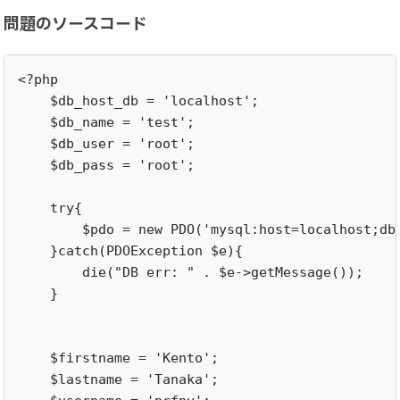
問題のソースコード
<?php 

    $db_host_db = 'localhost';

    $db_name = 'test';

    $db_user = 'root';

    $db_pass = 'root';

    try{

        $pdo = new PDO('mysql:host=localhost;dbn
    }catch(PDOException $e){

        die("DB err: " . $e->getMessage());

    }

    $firstname = 'Kento';

    $lastname = 'Tanaka';
