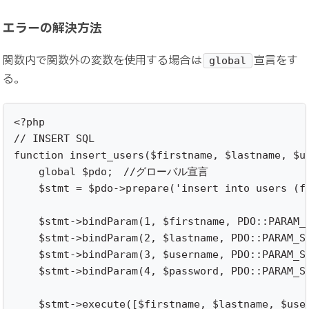
エラーの解決方法
関数内で関数外の変数を使用する場合は
宣言をす
global
る。
<?php 

// INSERT SQL

function insert_users($firstname, $lastname, $us
    global $pdo;　//グローバル宣言

    $stmt = $pdo->prepare('insert into users (f
    $stmt->bindParam(1, $firstname, PDO::PARAM_S
    $stmt->bindParam(2, $lastname, PDO::PARAM_ST
    $stmt->bindParam(3, $username, PDO::PARAM_ST
    $stmt->bindParam(4, $password, PDO::PARAM_ST
    $stmt->execute([$firstname, $lastname, $user