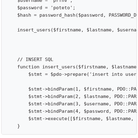
    $username = 'prfnv';

    $password = 'poteto';

    $hash = password_hash($password, PASSWORD_DE
    insert_users($firstname, $lastname, $usernam
    // INSERT SQL

    function insert_users($firstname, $lastname,
        $stmt = $pdo->prepare('insert into user
        $stmt->bindParam(1, $firstname, PDO::PAR
        $stmt->bindParam(2, $lastname, PDO::PARA
        $stmt->bindParam(3, $username, PDO::PARA
        $stmt->bindParam(4, $password, PDO::PARA
        $stmt->execute([$firstname, $lastname, $
    }