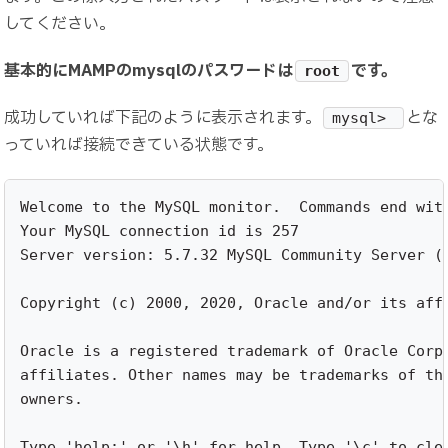
してください。
基本的にMAMPのmysqlのパスワードは
です。
root
成功していれば下記のように表示されます。
とな
mysql>
っていれば接続できている状態です。
Welcome to the MySQL monitor.  Commands end with
Your MySQL connection id is 257

Server version: 5.7.32 MySQL Community Server (G
Copyright (c) 2000, 2020, Oracle and/or its affi
Oracle is a registered trademark of Oracle Corpo
affiliates. Other names may be trademarks of the
owners.

Type 'help;' or '\h' for help. Type '\c' to clea