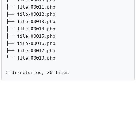
├── file-00011.php

├── file-00012.php

├── file-00013.php

├── file-00014.php

├── file-00015.php

├── file-00016.php

├── file-00017.php

└── file-00019.php

2 directories, 30 files