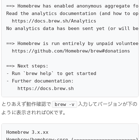
==> Homebrew has enabled anonymous aggregate for
Read the analytics documentation (and how to opt
  https://docs.brew.sh/Analytics

No analytics data has been sent yet (or will be 
==> Homebrew is run entirely by unpaid volunteer
  https://github.com/Homebrew/brew#donations

==> Next steps:

- Run `brew help` to get started

- Further documentation: 

    https://docs.brew.sh
とりあえず動作確認で
入力してバージョンが下の
brew -v
ように表示されればOKです。
Homebrew 3.x.xx

Homebrew/homebrew-core (~~~~~~~~~~~~~~~~~~~~~~)