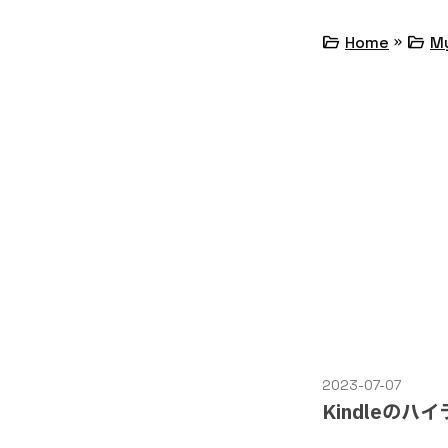
»
folder_open
folder_open
Home
M
2023-07-07
Kindleの