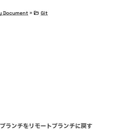
»
folder_open
y Document
Git
ーカルブランチをリモートブランチに戻す