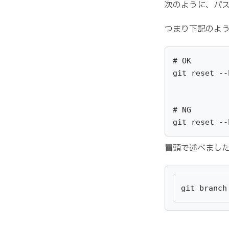
次のように、パ
つまり下記のよ
# OK

git reset --
# NG

git reset --
冒頭で述べまし
git branch