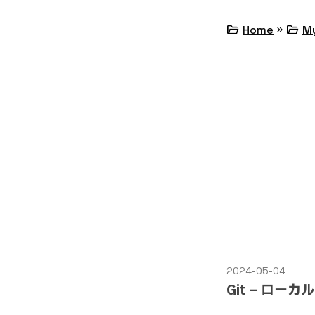
»
folder_open
folder_open
Home
M
2024-05-04
Git – ロ