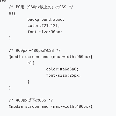
CSS */

{

und:#eee;

#212121;

ize:30px;



SS */

:960px){	

h1{

or:#a6a6a6;

t-size:25px;

}	



S */

h:480px){
