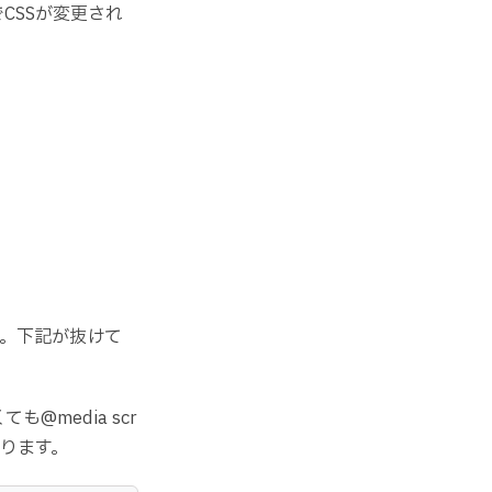
でCSSが変更され
ます。下記が抜けて
media scr
なります。