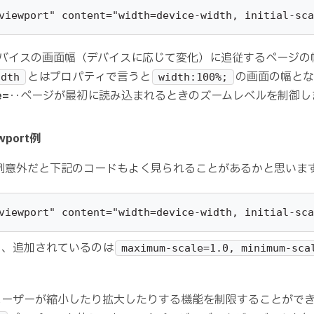
viewport" content="width=device-width, initial-sca
バイスの画面幅（デバイスに応じて変化）に追従するページの
とはプロパティで言うと
の画面の幅とな
idth
width:100%;
e=
‥ページが最初に読み込まれるときのズームレベルを制御し
port例
ort例意外だと下記のコードもよく見られることがあるかと思いま
viewport" content="width=device-width, initial-sca
く、追加されているのは
maximum-scale=1.0, minimum-sca
ユーザーが縮小したり拡大したりする機能を制限することがで