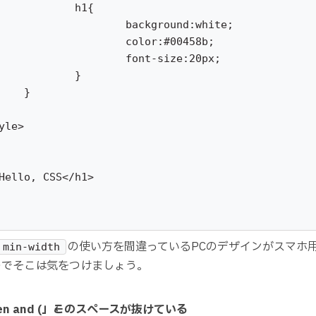
h1{

ground:white;

or:#00458b;

t-size:20px;

}	



の使い方を間違っているPCのデザインがスマホ
min-width
のでそこは気をつけましょう。
reen and (」←このスペースが抜けている