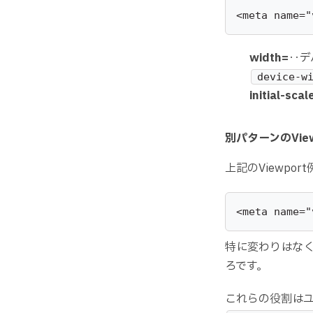
<meta name="
width=
‥デ
device-w
initial-scal
別パターンのView
上記のViewp
<meta name="
特に変わりはな
ろです。
これらの役割は