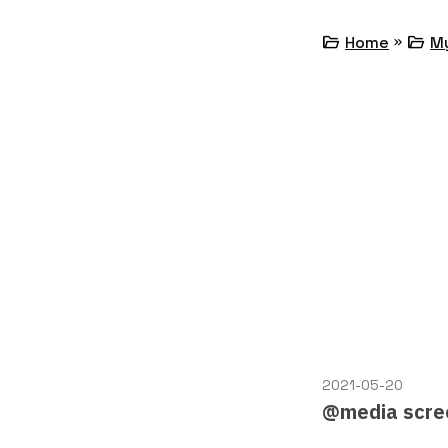
»
folder_open
folder_open
Home
M
2021-05-20
@media s