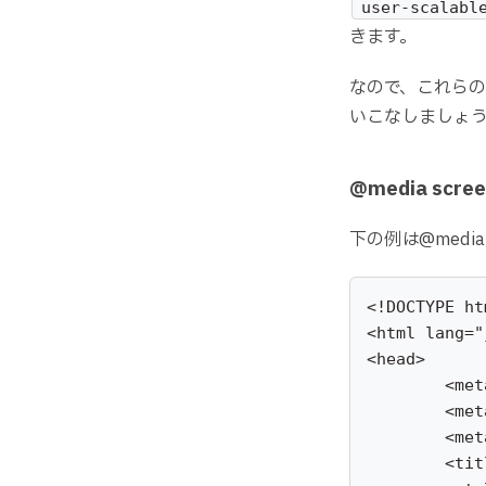
user-scalabl
きます。
なので、これら
いこなしましょ
@media sc
下の例は@media
<!DOCTYPE htm
<html lang="
<head>

	<meta charset="UTF-8">

	<meta http-equiv="X-UA-Compatible" content="IE=edge">

	<meta name="viewport" content="width=device-width, initial-scale=1.0">

	<title>@media screen</title>
