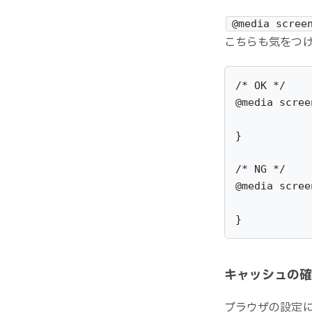
@media scree
こちらも気をつ
/* OK */

@media scree
}

/* NG */

@media scree
}
キャッシュの確
ブラウザの設定