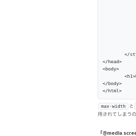
			
				back
				col
				fon
			
		}
	</style>

</head>

<body>

	<h1>Hello, CSS</h1>

</body>

</html>
と
max-width
用されてしまう
「@media sc